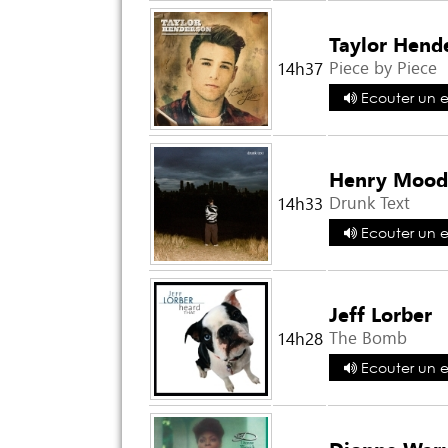
Taylor Hend
Piece by Piece
14h37
Ecouter un ex
Henry Mood
Drunk Text
14h33
Ecouter un ex
Jeff Lorber
The Bomb
14h28
Ecouter un ex