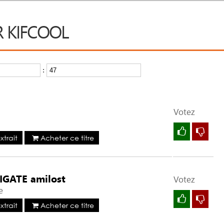
R KIFCOOL
:
Réinitialiser
Votez
trait
Acheter ce titre
GATE amilost
Votez
e
trait
Acheter ce titre