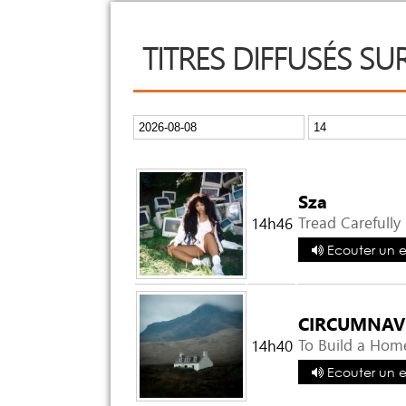
TITRES DIFFUSÉS SU
Sza
Tread Carefully
14h46
Ecouter un ex
CIRCUMNAVI
To Build a Hom
14h40
Ecouter un ex