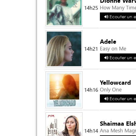
Dionne War
How Many Time
14h25
Ecouter un ex
Adele
Easy on Me
14h21
Ecouter un ex
Yellowcard
Only One
14h16
Ecouter un ex
Shaimaa Els
Ana Mesh Mag
14h14