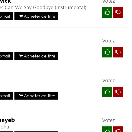
wick
Votez
s Can We Say Goodbye (Instrumental)
trait
Acheter ce titre
Votez
trait
Acheter ce titre
Votez
trait
Acheter ce titre
hayeb
Votez
roha